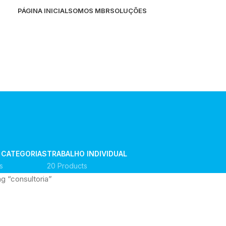
PÁGINA INICIAL
SOMOS MBR
SOLUÇÕES
 CATEGORIAS
TRABALHO INDIVIDUAL
s
20 Products
 “consultoria”