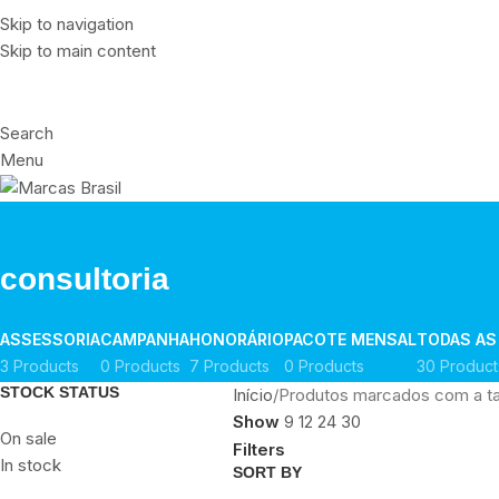
Skip to navigation
Skip to main content
Search
Menu
consultoria
ASSESSORIA
CAMPANHA
HONORÁRIO
PACOTE MENSAL
TODAS AS
3 Products
0 Products
7 Products
0 Products
30 Product
STOCK STATUS
Início
Produtos marcados com a tag
Show
9
12
24
30
On sale
Filters
In stock
SORT BY